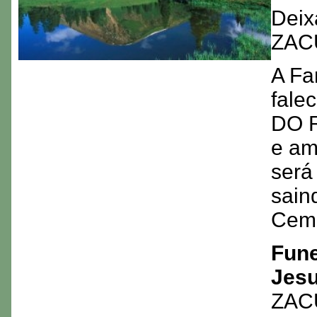
Deix
ZAC
A Fa
fale
DO R
e am
será
saind
Cemi
Fune
Jes
ZAC