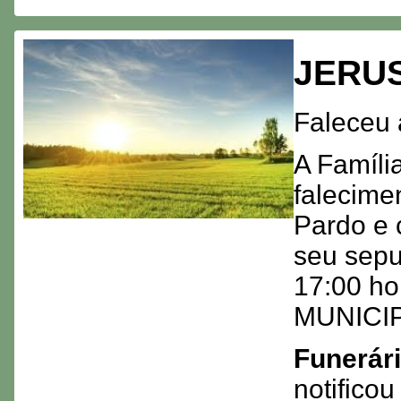
JERU
Faleceu 
A Famíli
falecime
Pardo e 
seu sepu
17:00 ho
MUNICIP
Funerár
notifico