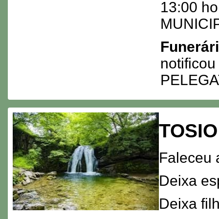
13:00 ho
MUNICIP
Funerár
notifico
PELEGA
TOSIO
Faleceu 
Deixa e
Deixa f