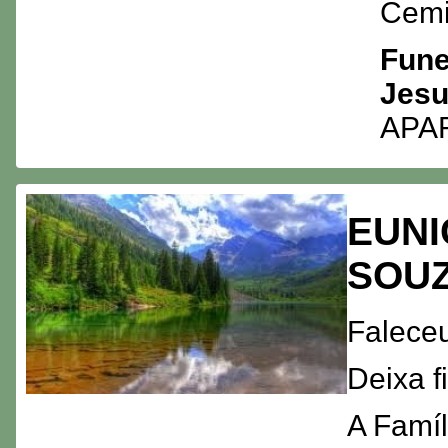
Cemi
Fune
Jes
APA
EUNI
SOU
Faleceu
Deixa 
A Famíl