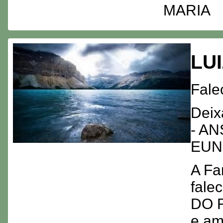
MARIA
LU
Fale
Deix
- A
EUN
A Fa
fale
DO R
e am