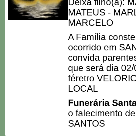
Deixa filho(a)
MATEUS - MARL
MARCELO
A Família conste
ocorrido em S
convida parente
que será dia 02/
féretro VELORI
LOCAL
Funerária Sant
o falecimento
SANTOS