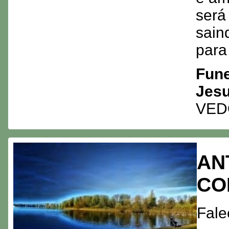
será
sain
para
Fune
Jes
VED
AN
CO
Fale