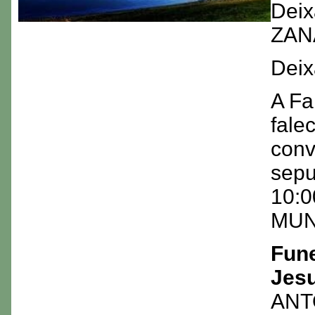
Dei
ZAN
Deix
A Fa
fale
conv
sepu
10:0
MUNI
Fune
Jes
ANT