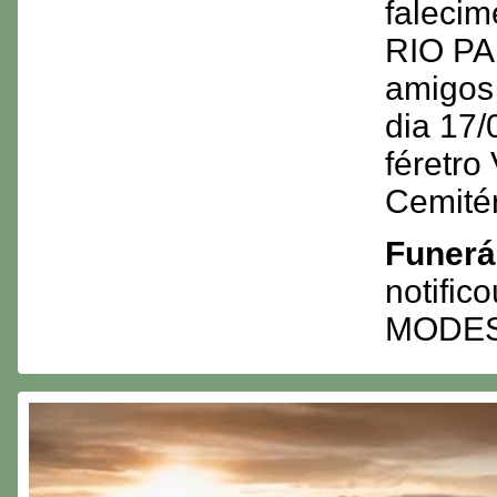
faleci
RIO PA
amigos
dia 17/
féretr
Cemité
Funerá
notific
MODES