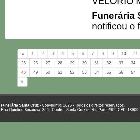
VELORIO M
Funerária 
notificou 
«
1
2
3
4
5
6
7
8
9
10
11
25
26
27
28
29
30
31
32
33
34
48
49
50
51
52
53
54
55
56
57
»
Funerária Santa Cruz
- Copyright © 2026 - Todos os direitos reservados.
Rua Quintino Bocaiúva, 256 - Centro | Santa Cruz do Rio Pardo/SP - CEP: 18900