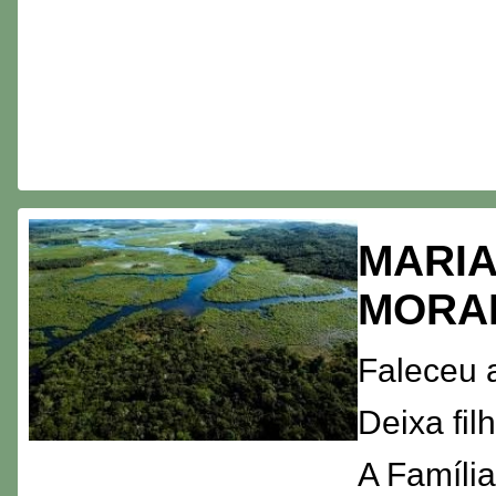
MARIA
MORA
Faleceu 
Deixa fi
A Família