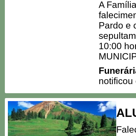
A Famíli
falecime
Pardo e 
sepultam
10:00 ho
MUNICIP
Funerári
notifico
AL
Fale