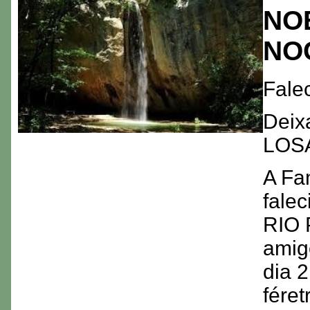
NO
NO
Fale
Deix
LOS
A Fa
fale
RIO 
amig
dia 
fére