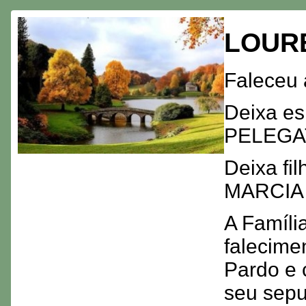
LOUR
Faleceu 
Deixa e
PELEGA
Deixa fi
MARCIA 
A Famíli
falecime
Pardo e 
seu sepu