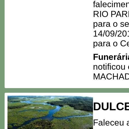
falecime
RIO PARD
para o s
14/09/201
para o C
Funerári
notifico
MACHAD
DULCE
Faleceu 