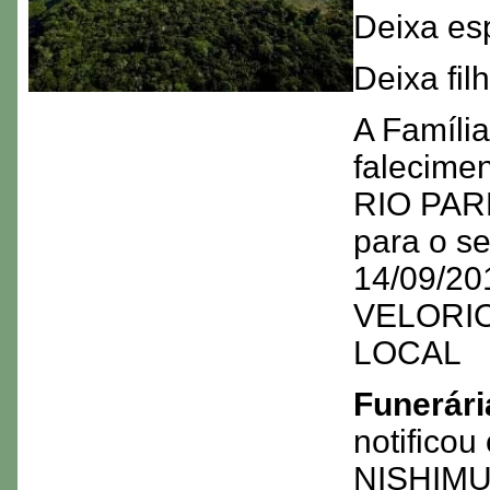
Deixa e
Deixa fi
A Família
falecime
RIO PARD
para o s
14/09/201
VELORIO
LOCAL
Funerári
notifico
NISHIM