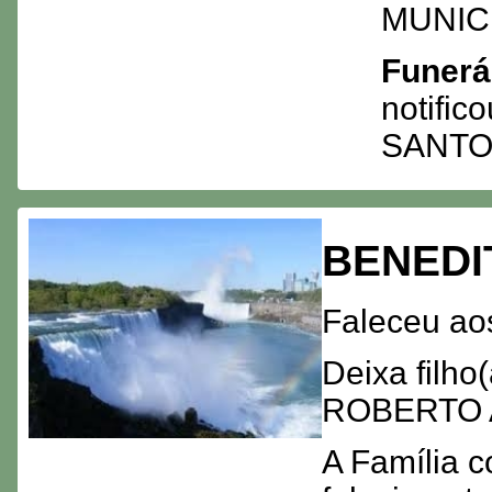
MUNICI
Funerá
notific
SANTO
BENEDI
Faleceu ao
Deixa filh
ROBERTO
A Família c