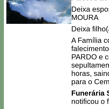
Deixa esp
MOURA
Deixa filh
A Família c
faleciment
PARDO e co
sepultamen
horas, sai
para o Cem
Funerária 
notificou 