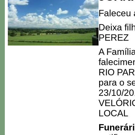
Faleceu 
Deixa f
PEREZ
A Famíli
falecim
RIO PARD
para o s
23/10/20
VELÓRIO
LOCAL
Funerári