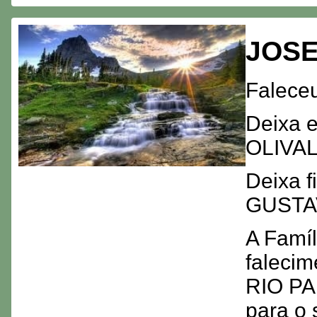
JOSE
Faleceu
Deixa 
OLIVA
Deixa f
GUST
A Famíl
faleci
RIO PA
para o 