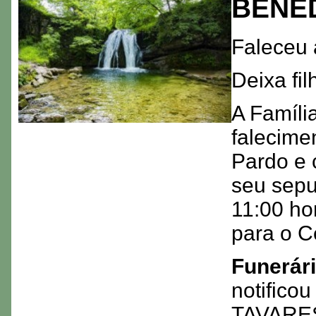
BENED
Faleceu 
Deixa fil
A Famíli
falecime
Pardo e 
seu sepu
11:00 hor
para o C
Funerár
notifico
TAVARE