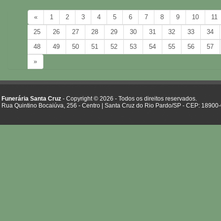
«
1
2
3
4
5
6
7
8
9
10
11
25
26
27
28
29
30
31
32
33
34
48
49
50
51
52
53
54
55
56
57
»
Funerária Santa Cruz
- Copyright © 2026 - Todos os direitos reservados.
Rua Quintino Bocaiúva, 256 - Centro | Santa Cruz do Rio Pardo/SP - CEP: 18900