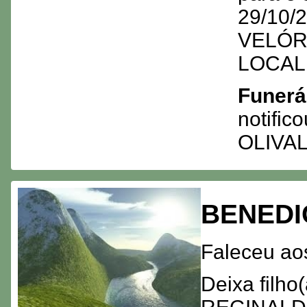
29/10/2
VELÓRI
LOCAL
Funerá
notifi
OLIVA
BENEDI
Faleceu ao
Deixa filh