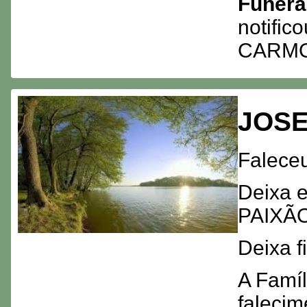
Funerá
notific
CARMO
JOSE
Faleceu
Deixa 
PAIXÃ
Deixa 
A Famíl
faleci