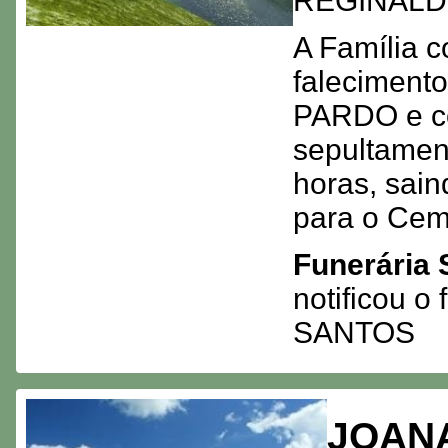
REGINAL
A Família c
faleciment
PARDO e co
sepultamen
horas, sai
para o Cem
Funerária 
notificou 
SANTOS
JOANA