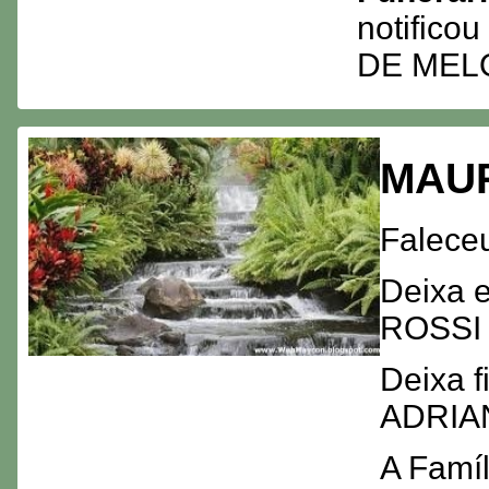
notifico
DE MEL
MAU
Faleceu
Deixa 
ROSSI
Deixa 
ADRIA
A Famíl