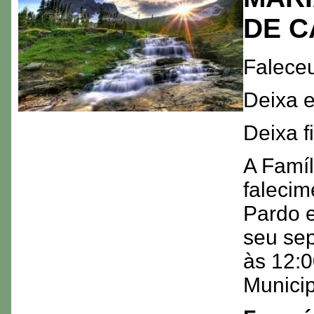
DE 
Faleceu
Deixa e
Deixa f
A Famíl
falecim
Pardo e
seu sep
às 12:0
Municip