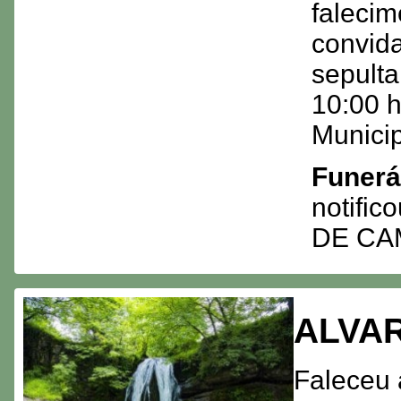
falecim
convida
sepulta
10:00 h
Municip
Funerá
notifi
DE C
ALVAR
Faleceu 