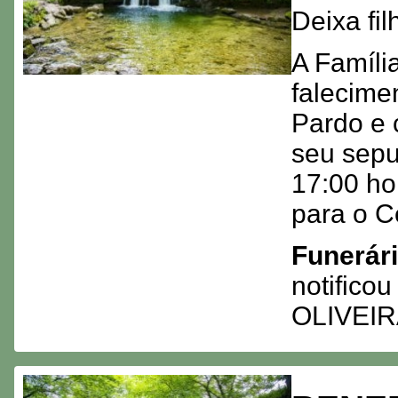
Deixa fi
A Famíli
falecime
Pardo e 
seu sepu
17:00 hor
para o C
Funerár
notifico
OLIVEI