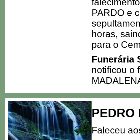
faleciment
PARDO e co
sepultamen
horas, sai
para o Cem
Funerária 
notificou 
MADALENA
PEDRO
Faleceu ao