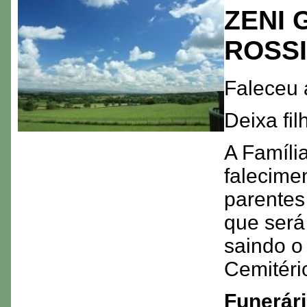
ZENI 
ROSSI
Faleceu 
Deixa fi
A Famíli
falecime
parentes
que será
saindo o 
Cemitéri
Funerári