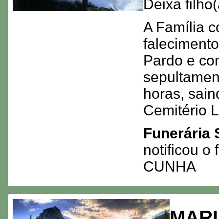
Deixa filh
A Família c
faleciment
Pardo e co
sepultamen
horas, sain
Cemitério L
Funerária 
notificou 
CUNHA
MARI