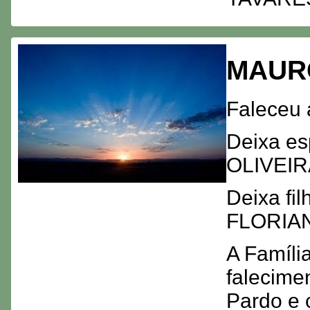
MAUR
Faleceu 
Deixa e
OLIVEIR
Deixa fi
FLORIAN
A Famíli
falecime
Pardo e 