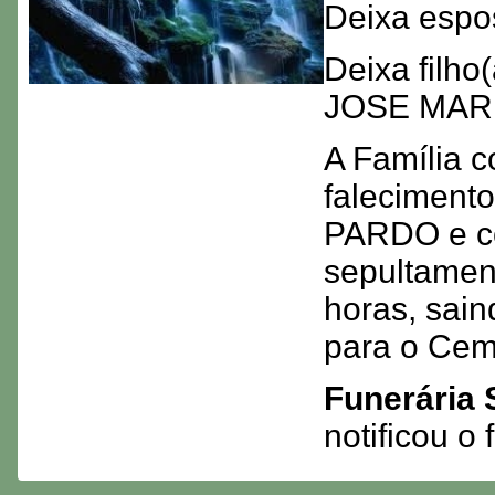
Deixa esp
Deixa filh
JOSE MAR
A Família c
faleciment
PARDO e co
sepultamen
horas, sai
para o Cem
Funerária 
notificou 