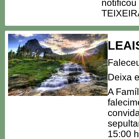
notifico
TEIXEIR
LEAI
Faleceu
Deixa 
A Famíl
falecim
convida
sepulta
15:00 h