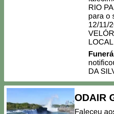
RIO PA
para o 
12/11/2
VELÓRI
LOCAL
Funerá
notifi
DA SIL
ODAIR 
Faleceu ao