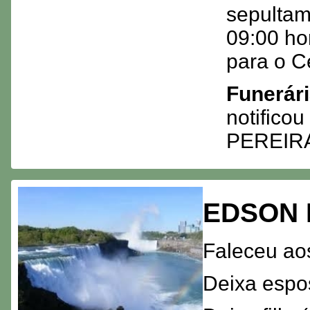
sepultam
09:00 hor
para o C
Funerári
notifico
PEREIR
EDSON 
Faleceu ao
Deixa esp