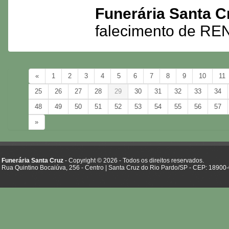
Funerária Santa C
falecimento de 
«
1
2
3
4
5
6
7
8
9
10
11
25
26
27
28
29
30
31
32
33
34
48
49
50
51
52
53
54
55
56
57
»
Funerária Santa Cruz
- Copyright © 2026 - Todos os direitos reservados.
Rua Quintino Bocaiúva, 256 - Centro | Santa Cruz do Rio Pardo/SP - CEP: 18900